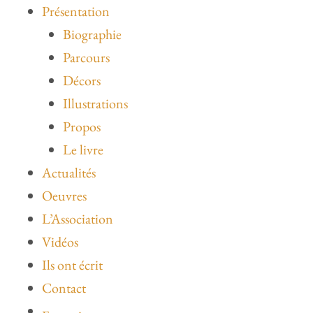
Aller
Présentation
au
Biographie
contenu
Parcours
Décors
Illustrations
Propos
Le livre
Actualités
Oeuvres
L’Association
Vidéos
Ils ont écrit
Contact