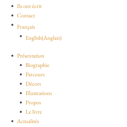
Ils ont écrit
Contact
Français
English
(
Anglais
)
Présentation
Biographie
Parcours
Décors
Illustrations
Propos
Le livre
Actualités