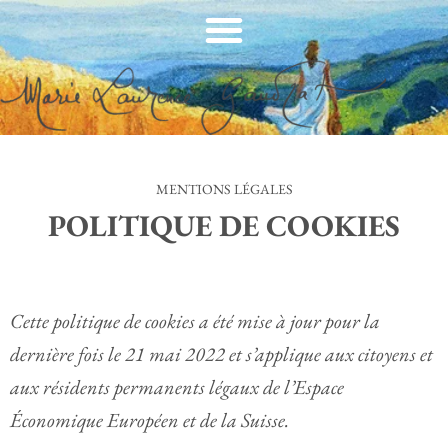
Aller
au
contenu
MENTIONS LÉGALES
POLITIQUE DE COOKIES
Consent
Consent
Consent
Consent
Consent
Consent
Consent
Consent
Statist
Market
Cette politique de cookies a été mise à jour pour la
to
to
to
to
to
to
to
to
dernière fois le 21 mai 2022 et s’applique aux citoyens et
service
service
service
service
service
service
service
service
aux résidents permanents légaux de l’Espace
element
woocom
wordpre
complia
litespeed
wordfen
vimeo
divers
Économique Européen et de la Suisse.