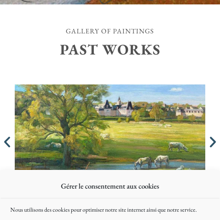
GALLERY OF PAINTINGS
PAST WORKS
3 x
L
Gérer le consentement aux cookies
Villandry (huile sur toile) - 50 x 100 cm
Nous utilisons des cookies pour optimiser notre site internet ainsi que notre service.