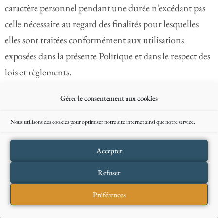
caractère personnel pendant une durée n’excédant pas
celle nécessaire au regard des finalités pour lesquelles
elles sont traitées conformément aux utilisations
exposées dans la présente Politique et dans le respect des
lois et règlements.
Gérer le consentement aux cookies
5. Cookies
Nous utilisons des cookies pour optimiser notre site internet ainsi que notre service.
5.1 Définition
Accepter
Un cookie est un fichier susceptible d’être déposé dans
Refuser
un terminal lors de la consultation d’un service en ligne
Préférences
avec un logiciel de navigation. Un fichier cookie permet