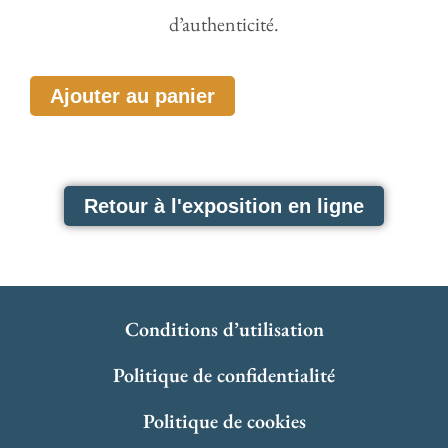
d’authenticité.
quantité
Ajouter au panier
de
Le
bon
Retour à l'exposition en ligne
chien
Conditions d’utilisation
Politique de confidentialité
Politique de cookies