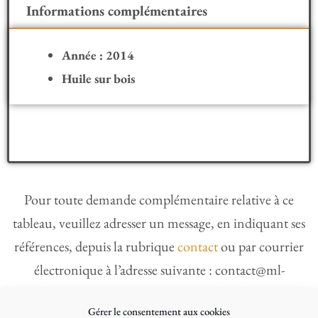
Informations complémentaires
Année : 2014
Huile sur bois
Pour toute demande complémentaire relative à ce
tableau, veuillez adresser un message, en indiquant ses
références, depuis la rubrique
contact
ou par courrier
électronique à l’adresse suivante : contact@ml-
gaudrat.com. Vous trouverez toutes les informations
Gérer le consentement aux cookies
concernant le fonctionnement de l’exposition en ligne